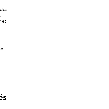
 des
t
 et
,
né
r
és