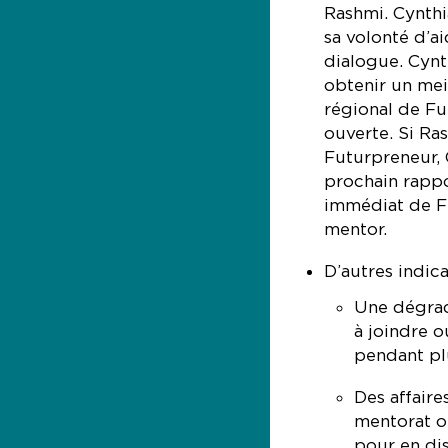
Rashmi. Cynthi
sa volonté d’a
dialogue. Cynt
obtenir un mei
régional de Fu
ouverte. Si Ra
Futurpreneur, 
prochain rappor
immédiat de Fu
mentor.
D’autres indic
Une dégrada
à joindre 
pendant pl
Des affaire
mentorat ou
pour en dis