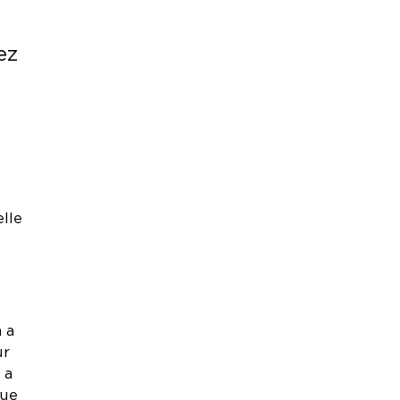
ez
elle
 a
ur
 a
vue