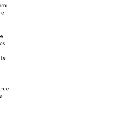
hmi
re,
re
es
pte
t-ce
e