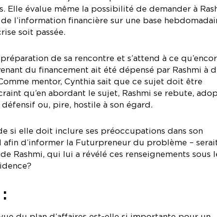
rs. Elle évalue même la possibilité de demander à Ras
 de l’information financière sur une base hebdomadai
rise soit passée.
préparation de sa rencontre et s’attend à ce qu’enco
venant du financement ait été dépensé par Rashmi à d
 Comme mentor, Cynthia sait que ce sujet doit être
 craint qu’en abordant le sujet, Rashmi se rebute, ado
fensif ou, pire, hostile à son égard.
 si elle doit inclure ses préoccupations dans son
l afin d’informer la Futurpreneur du problème – serai
e de Rashmi, qui lui a révélé ces renseignements sous l
fidence?
:
vue du plan d’affaires est-elle si importante pour un