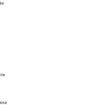
de
ile
aise