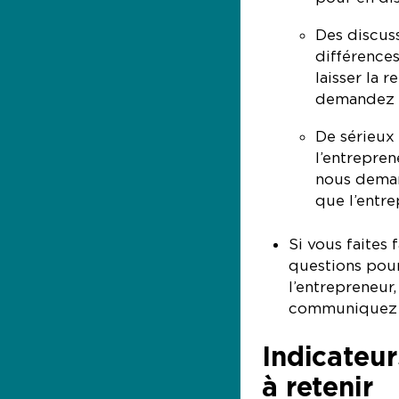
Des discuss
différences
laisser la 
demandez 
De sérieux
l’entreprene
nous deman
que l’entre
Si vous faites
questions pour
l’entrepreneur,
communiquez a
Indicateur
à retenir