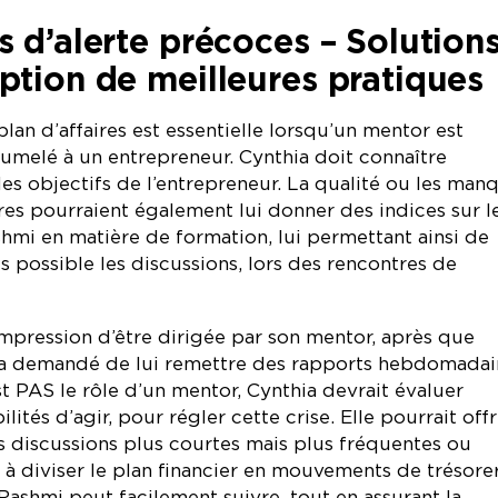
s d’alerte précoces – Solution
ption de meilleures pratiques
lan d’affaires est essentielle lorsqu’un mentor est
umelé à un entrepreneur. Cynthia doit connaître
 les objectifs de l’entrepreneur. La qualité ou les man
ires pourraient également lui donner des indices sur l
hmi en matière de formation, lui permettant ainsi de
us possible les discussions, lors des rencontres de
impression d’être dirigée par son mentor, après que
ra demandé de lui remettre des rapports hebdomadai
 PAS le rôle d’un mentor, Cynthia devrait évaluer
ilités d’agir, pour régler cette crise. Elle pourrait offr
s discussions plus courtes mais plus fréquentes ou
 à diviser le plan financier en mouvements de trésore
ashmi peut facilement suivre, tout en assurant la