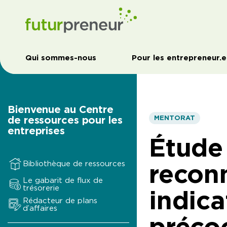
Qui sommes-nous
Pour les entrepreneur.e
Bienvenue au Centre
de ressources pour les
MENTORAT
entreprises
Étude 
reconn
Bibliothèque de ressources
Le gabarit de flux de
trésorerie
indica
Rédacteur de plans
d’affaires
préco