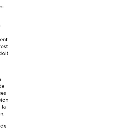
mi
i
vent
’est
doit
e
de
ses
sion
 la
n.
 de