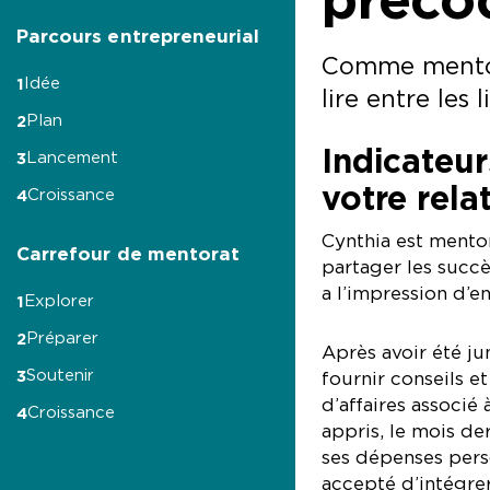
Parcours entrepreneurial
Comme mentor,
Idée
1
lire entre les 
Plan
2
Indicateur
Lancement
3
votre rela
Croissance
4
Cynthia est mento
Carrefour de mentorat
partager les succè
a l’impression d’en
Explorer
1
Préparer
2
Après avoir été ju
Soutenir
3
fournir conseils e
d’affaires associé
Croissance
4
appris, le mois de
ses dépenses perso
accepté d’intégrer