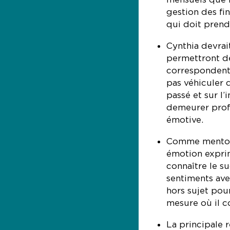
gestion des fi
qui doit prend
Cynthia devrait
permettront d
correspondent 
pas véhiculer 
passé et sur l’
demeurer profe
émotive.
Comme mentor,
émotion expri
connaître le s
sentiments avec
hors sujet pou
mesure où il co
La principale 