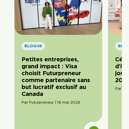
BLOGUE
BLO
Petites entreprises,
Célé
grand impact : Visa
d’im
choisit Futurpreneur
journ
comme partenaire sans
2026
but lucratif exclusif au
Par Am
Canada
Par Futurpreneur | 19 mai 2026