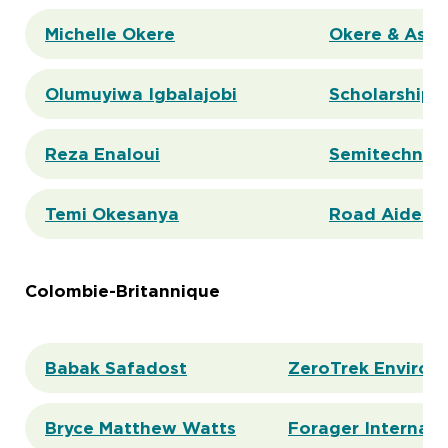
Michelle Okere
Okere & Asso
Olumuyiwa Igbalajobi
Scholarships 
Reza Enaloui
Semitechnic 
Temi Okesanya
Road Aider
Colombie-Britannique
Babak Safadost
ZeroTrek Environm
Bryce Matthew Watts
Forager Internati