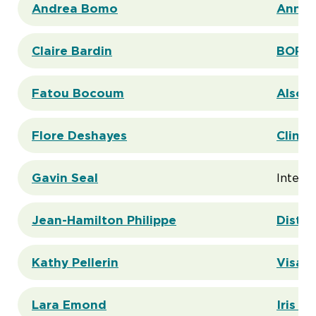
Andrea Bomo
Ann &
Claire Bardin
BORÉA
Fatou Bocoum
Also 
Flore Deshayes
Cliniq
Gavin Seal
Interse
Jean-Hamilton Philippe
Distr
Kathy Pellerin
VisaV
Lara Emond
Iris + 