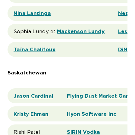
Nina Lantinga
Nets f
Sophia Lundy et 
Mackenson Lundy
Les en
Taïna Chalifoux
DiNapo
Saskatchewan
Jason Cardinal
Flying Dust Market Gard
Kristy Ehman
Hyon Software Inc
Rishi Patel 
SIRIN Vodka