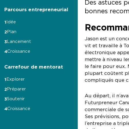
Des astuces po
Parcours entrepreneurial
bonnes recom
Idée
1
Recommand
Plan
2
Jason est un conce
Lancement
3
vit et travaille à
Croissance
4
électronique appe
mettre à niveau le
le faire pour eux.
Carrefour de mentorat
plupart coûtent p
Explorer
1
compliqués que ce
Préparer
2
Au départ, il n’ava
Soutenir
3
Futurpreneur Cana
Croissance
4
commerciale de so
Ses prévisions, po
l’entreprise a trip