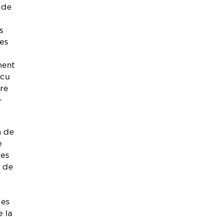
 de
s
les
ment
ncu
ure
-
n de
e
res
s de
des
e la