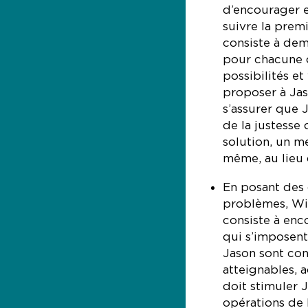
d’encourager e
suivre la premi
consiste à dem
pour chacune d
possibilités et 
proposer à Jas
s’assurer que 
de la justesse 
solution, un m
même, au lieu d
En posant des 
problèmes, Will
consiste à enc
qui s’imposent.
Jason sont con
atteignables, a
doit stimuler J
opérations de l