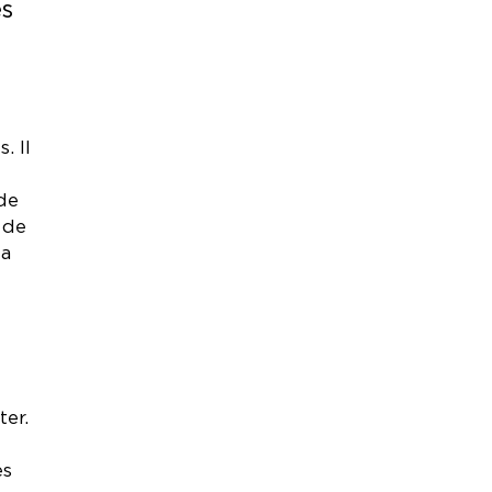
es
. Il
de
 de
la
ter.
es