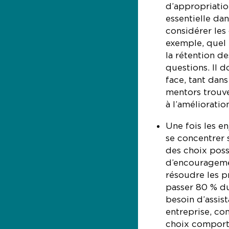
d’appropriatio
essentielle dan
considérer les
exemple, quel e
la rétention d
questions. Il d
face, tant dan
mentors trouve
à l’amélioratio
Une fois les en
se concentrer s
des choix poss
d’encourageme
résoudre les p
passer 80 % du
besoin d’assist
entreprise, com
choix comport