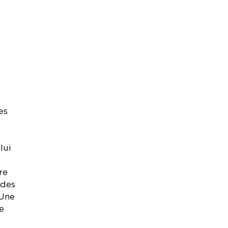
es
lui
re
 des
 Une
e