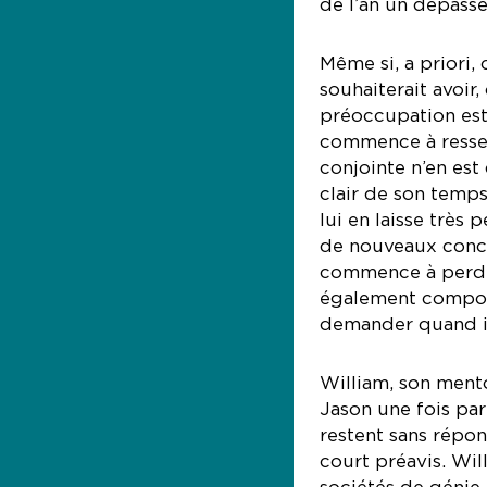
de l’an un dépassen
Même si, a priori,
souhaiterait avoir,
préoccupation est
commence à ressem
conjointe n’en est
clair de son temp
lui en laisse très 
de nouveaux concep
commence à perdre
également compose
demander quand i
William, son ment
Jason une fois par
restent sans répon
court préavis. Wil
sociétés de génie 