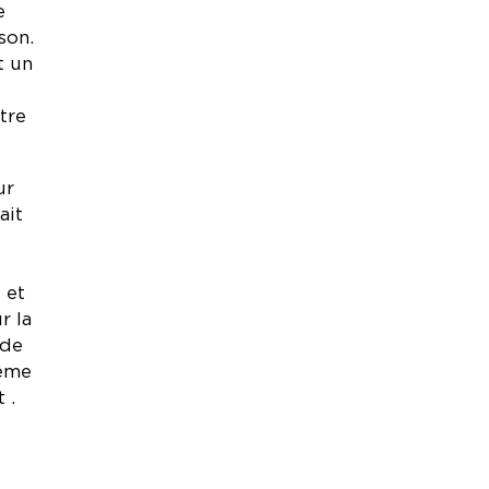
e
son.
t un
tre
ur
ait
e
 et
r la
 de
même
 .