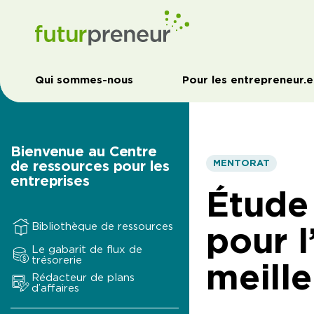
Qui sommes-nous
Pour les entrepreneur.e
Bienvenue au Centre
de ressources pour les
MENTORAT
entreprises
Étude 
pour l
Bibliothèque de ressources
Le gabarit de flux de
trésorerie
meille
Rédacteur de plans
d’affaires