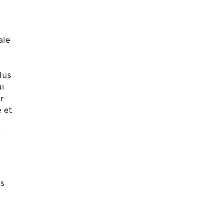
ale
lus
ui
r
é et
r
t
ls