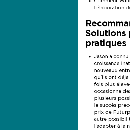
Comment Willia
l’élaboration d
Recommand
Solutions 
pratiques
Jason a connu 
croissance ina
nouveaux entrep
qu’ils ont déjà
fois plus élevé
occasionne des 
plusieurs poss
le succès préc
prix de Futurp
autre possibili
l’adapter à la 