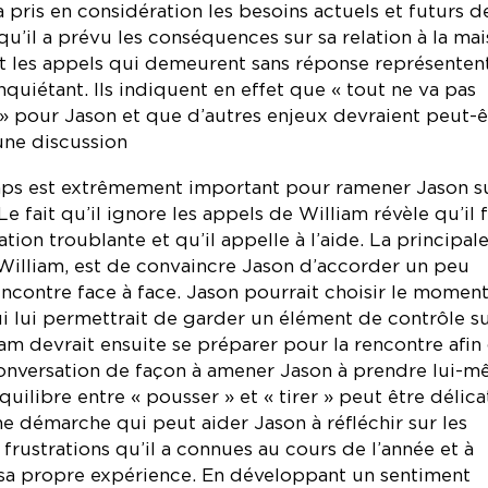
 a pris en considération les besoins actuels et futurs d
 qu’il a prévu les conséquences sur sa relation à la mai
et les appels qui demeurent sans réponse représenten
nquiétant. Ils indiquent en effet que « tout ne va pas
» pour Jason et que d’autres enjeux devraient peut-ê
’une discussion
mps est extrêmement important pour ramener Jason s
Le fait qu’il ignore les appels de William révèle qu’il f
ation troublante et qu’il appelle à l’aide. La principal
 William, est de convaincre Jason d’accorder un peu
ncontre face à face. Jason pourrait choisir le moment
ui lui permettrait de garder un élément de contrôle su
iam devrait ensuite se préparer pour la rencontre afin
conversation de façon à amener Jason à prendre lui-
équilibre entre « pousser » et « tirer » peut être délicat
une démarche qui peut aider Jason à réfléchir sur les
s frustrations qu’il a connues au cours de l’année et à
sa propre expérience. En développant un sentiment