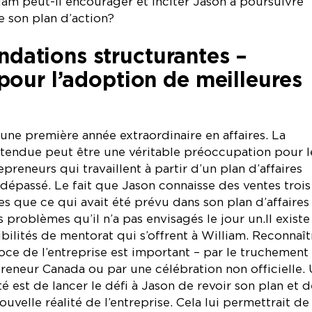
m peut-il encourager et inciter Jason à poursuivre
e son plan d’action?
ations structurantes –
pour l’adoption de meilleures
une première année extraordinaire en affaires. La
ttendue peut être une véritable préoccupation pour l
reneurs qui travaillent à partir d’un plan d’affaires
 dépassé. Le fait que Jason connaisse des ventes trois
es que ce qui avait été prévu dans son plan d’affaires 
problèmes qu’il n’a pas envisagés le jour un.Il existe
ibilités de mentorat qui s’offrent à William. Reconnaît
oce de l’entreprise est important – par le truchement
reneur Canada ou par une célébration non officielle.
té est de lancer le défi à Jason de revoir son plan et d
nouvelle réalité de l’entreprise. Cela lui permettrait de