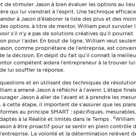
t de stimuler Jason à bien évaluer les options au lieu
ère qui lui viendrait à l’esprit. Une technique efficace
ander à Jason d’élaborer la liste des plus et des moin
es options. à titre de mentor, William peut survoler 
voir s’il n’y a pas de solutions créatives qu’il pourrait
on pour l’aider. En bout de ligne, William veut seule
Jason, comme propriétaire de l’entreprise, est convai
de la décision. En dépit du fait qu’il connaît la meille
entor compétent aidera l’entrepreneur à la trouver lui
e lui souffler la réponse.
questions et en utilisant des techniques de résolutio
iam a amené Jason à réfléchir à l’avenir. L’étape final
ourager Jason à aller de l’avant et à prendre les mesu
 à cette étape, il importent de s’assurer que les plan
formes au principe SMART : spécifiques, mesurables,
ii
daptés à la Réalité et limités dans le Temps .
William
ason à être proactif pour se sentir en plein contrôle 
’entreprise. La volonté et la détermination relèvent d