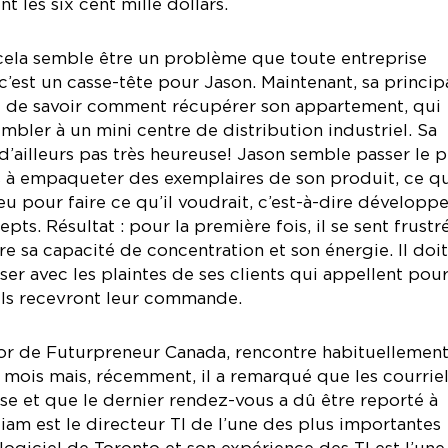
t les six cent mille dollars.
 cela semble être un problème que toute entreprise
 c’est un casse-tête pour Jason. Maintenant, sa princip
 de savoir comment récupérer son appartement, qui
bler à un mini centre de distribution industriel. Sa
 d’ailleurs pas très heureuse! Jason semble passer le p
s à empaqueter des exemplaires de son produit, ce q
peu pour faire ce qu’il voudrait, c’est-à-dire développe
ts. Résultat : pour la première fois, il se sent frustr
 sa capacité de concentration et son énergie. Il doit
r avec les plaintes de ses clients qui appellent pou
ls recevront leur commande.
or de Futurpreneur Canada, rencontre habituellemen
 mois mais, récemment, il a remarqué que les courrie
se et que le dernier rendez-vous a dû être reporté à
liam est le directeur TI de l’une des plus importantes
logiciel de Toronto et son expérience des TI est l’une