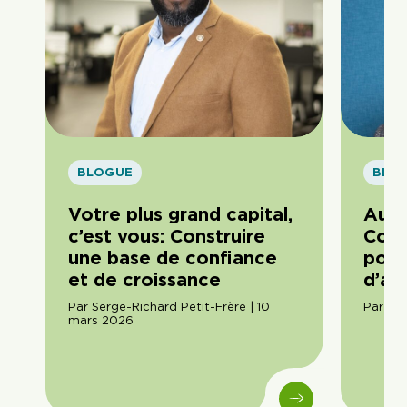
BLOGUE
BLO
Votre plus grand capital,
Au-d
c’est vous: Construire
Comm
une base de confiance
pour
et de croissance
d’aff
Par Serge-Richard Petit-Frère | 10
Par Dom
mars 2026