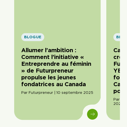
BLOGUE
BLO
Allumer l’ambition :
Cata
Comment l’initiative «
croi
Entreprendre au féminin
Futu
» de Futurpreneur
YEA 
propulse les jeunes
fond
fondatrices au Canada
Cana
poss
Par Futurpreneur | 10 septembre 2025
Par Am
2026