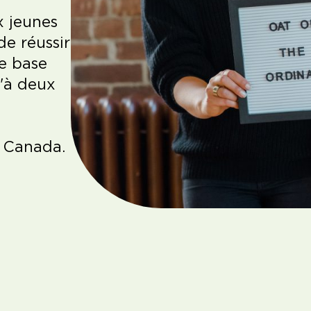
x jeunes
e réussir
e base
u'à deux
e Canada.