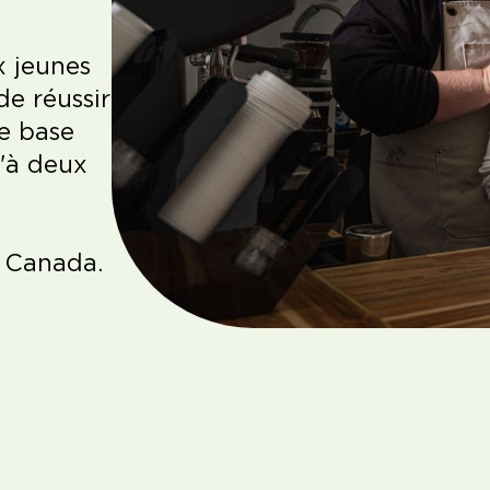
x jeunes
e réussir
e base
u'à deux
e Canada.