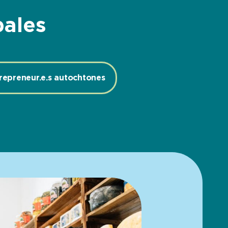
pales
trepreneur.e.s autochtones