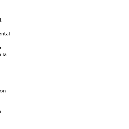
,
ental
r
 la
s
ion
a
e