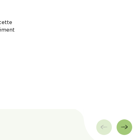
cette
rément