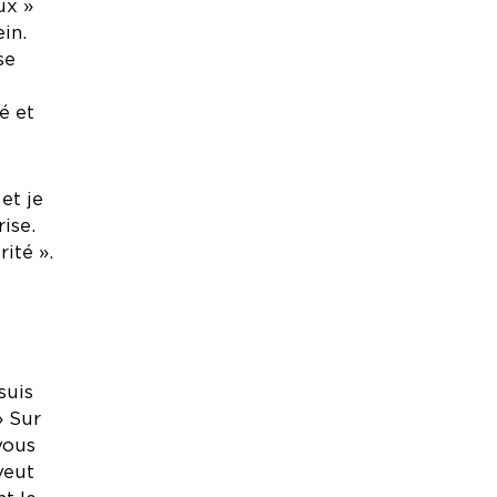
ux »
in.
se
é et
et je
ise.
ité ».
suis
» Sur
vous
veut