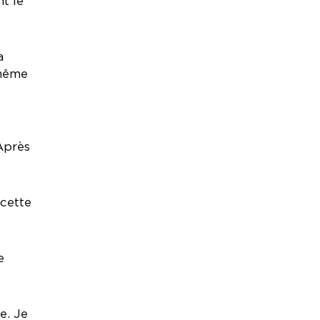
nt le
a
-même
Après
 cette
e
e. Je