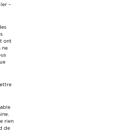
ler –
des
as
t ont
s ne
ous
que
ettre
pable
ine.
e rien
nd de