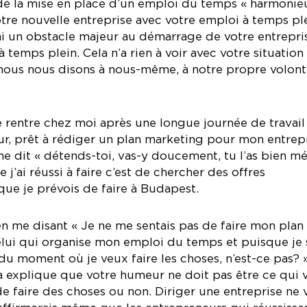
ordé la mise en place d’un emploi du temps « harmonie
otre nouvelle entreprise avec votre emploi à temps ple
rai un obstacle majeur au démarrage de votre entrepri
temps plein. Cela n’a rien à voir avec votre situation
ue nous nous disons à nous-même, à notre propre volont
je rentre chez moi après une longue journée de travail 
r, prêt à rédiger un plan marketing pour mon entrepr
e dit « détends-toi, vas-y doucement, tu l’as bien mér
j’ai réussi à faire c’est de chercher des offres
ue je prévois de faire à Budapest.
n me disant « Je ne me sentais pas de faire mon plan
celui qui organise mon emploi du temps et puisque je 
u moment où je veux faire les choses, n’est-ce pas? 
a explique que votre humeur ne doit pas être ce qui 
de faire des choses ou non. Diriger une entreprise ne 