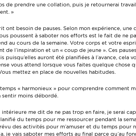
 de prendre une collation, puis je retournerai travail
ent. »
prit ont besoin de pauses. Selon mon expérience, une 
ous poussent à saboter nos efforts est le fait de ne p
nd au cours de la semaine. Votre corps et votre espri
 de l’inspiration et un « coup de jeune ». Ces pause
s puisqu’elles auront été planifiées à l’avance, cela v
nse vous attend lorsque vous faites quelque chose 
ous mettez en place de nouvelles habitudes.
u temps « harmonieux » pour comprendre comment m
a sentir moins débordé.
 intérieure me dit de ne pas trop en faire, je serai ca
 planifié du temps pour me ressourcer pendant la sema
 prévu des activités pour m’amuser et du temps pour n
cela, je vais saboter mes efforts au final parce qu’au fo