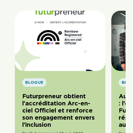
BLOGUE
BLO
Futurpreneur obtient
Au c
l’accréditation Arc-en-
: l’
ciel Officiel et renforce
Futu
son engagement envers
rési
l’inclusion
auto