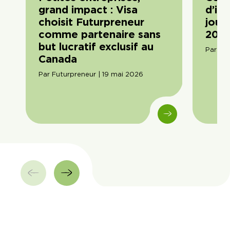
grand impact : Visa
d’im
choisit Futurpreneur
journ
comme partenaire sans
2026
but lucratif exclusif au
Par Am
Canada
Par Futurpreneur | 19 mai 2026