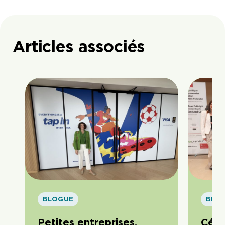
Articles associés
BLOGUE
BLO
Petites entreprises,
Célé