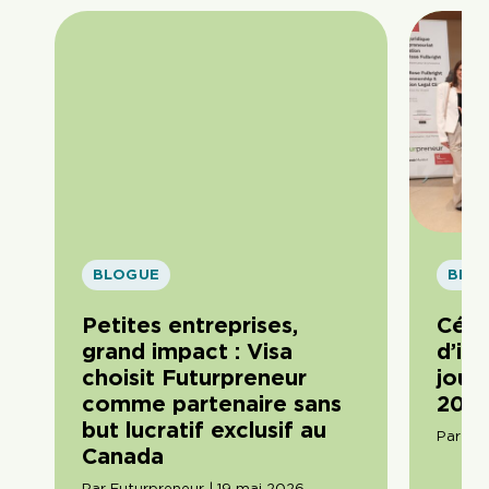
BLOGUE
BLO
Petites entreprises,
Célé
grand impact : Visa
d’im
choisit Futurpreneur
journ
comme partenaire sans
2026
but lucratif exclusif au
Par Am
Canada
Par Futurpreneur | 19 mai 2026