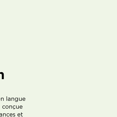
n
 en langue
st conçue
sances et