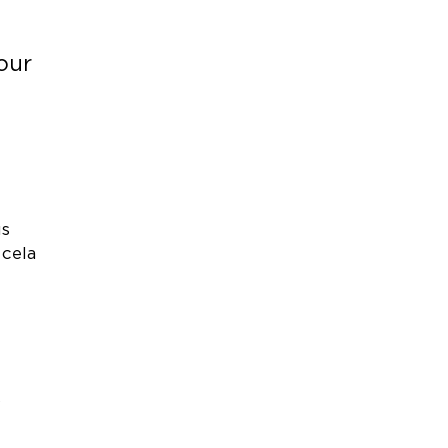
our
us
 cela
s