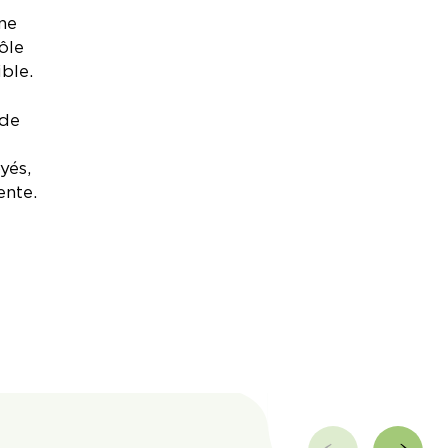
 ne
ôle
ble.
 de
yés,
ente.