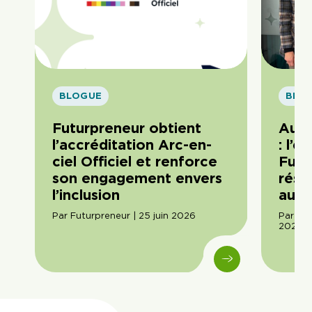
BLOGUE
BLO
Futurpreneur obtient
Au c
l’accréditation Arc-en-
: l’
ciel Officiel et renforce
Futu
son engagement envers
rési
l’inclusion
auto
Par Futurpreneur | 25 juin 2026
Par Ama
2026