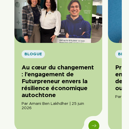
BLOGUE
BLO
Au cœur du changement
Pren
: l’engagement de
entr
Futurpreneur envers la
delà
résilience économique
ou r
autochtone
Par Do
Par Amani Ben Lakhdher | 25 juin
2026