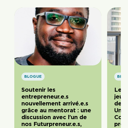
BLOGUE
BLO
Soutenir les
Le m
entrepreneur.e.s
jeun
nouvellement arrivé.e.s
de gr
grâce au mentorat : une
Une 
discussion avec l’un de
Cori
nos Futurpreneur.e.s,
prés