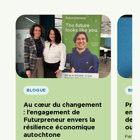
BLOGUE
BLO
Au cœur du changement
Pren
: l’engagement de
entr
Futurpreneur envers la
delà
résilience économique
ou r
autochtone
Par Do