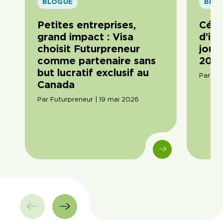
BLOGUE
BLO
Petites entreprises,
Célé
grand impact : Visa
d’im
choisit Futurpreneur
journ
comme partenaire sans
2026
but lucratif exclusif au
Par Am
Canada
Par Futurpreneur | 19 mai 2026