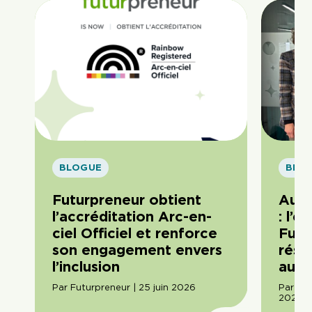
BLOGUE
BLO
Futurpreneur obtient
Au c
l’accréditation Arc-en-
: l’
ciel Officiel et renforce
Futu
son engagement envers
rési
l’inclusion
auto
Par Futurpreneur | 25 juin 2026
Par Ama
2026