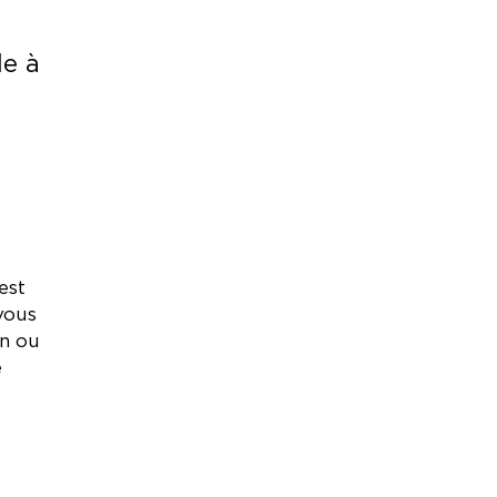
le à
est
vous
on ou
e