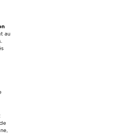
on
ut au
.
és
e
t
 de
ine,