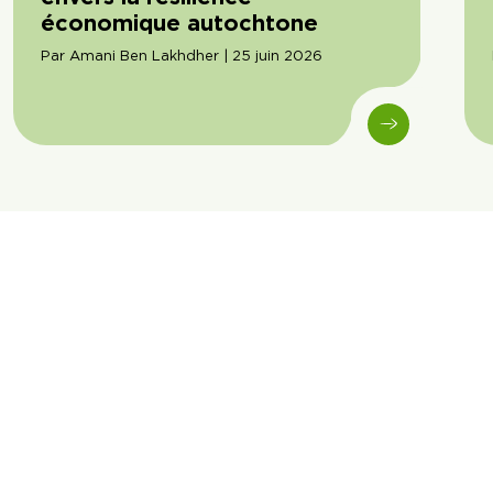
économique autochtone
Par Amani Ben Lakhdher | 25 juin 2026