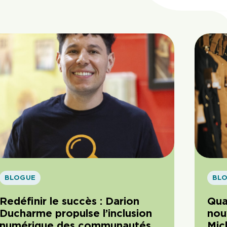
BLOGUE
BL
Redéfinir le succès : Darion
Qua
Ducharme propulse l’inclusion
nou
numérique des communautés
Mic