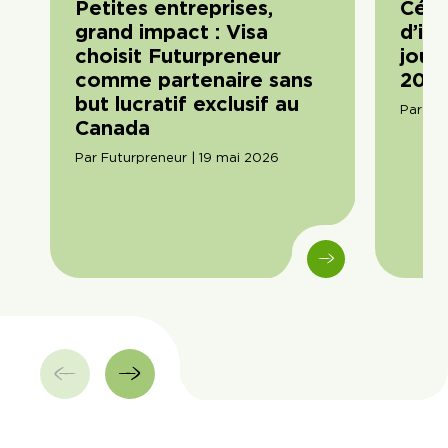
Petites entreprises,
Célé
grand impact : Visa
d’im
choisit Futurpreneur
journ
comme partenaire sans
2026
but lucratif exclusif au
Par Am
Canada
Par Futurpreneur | 19 mai 2026