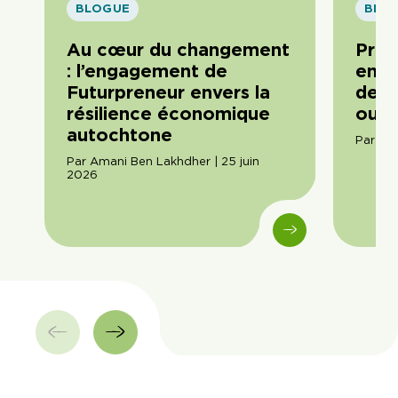
BLOGUE
BLO
Au cœur du changement
Pren
: l’engagement de
entr
Futurpreneur envers la
delà
résilience économique
ou r
autochtone
Par Do
Par Amani Ben Lakhdher | 25 juin
2026